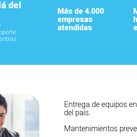
á del
Más de 4.000
empresas
y
atendidas
oporte
entras
Entrega de equipos en
del país.
Mantenimientos preven