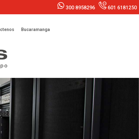
300 8958296
601 6181250
ctenos
Bucaramanga