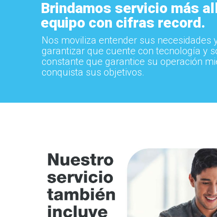
Brindamos servicio más all
equipo con cifras record.
Nos moviliza entender sus necesidades 
garantizar que cuente con tecnología y s
constante que garantice su operación mi
conquista sus objetivos.