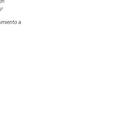
on
s!
imiento a