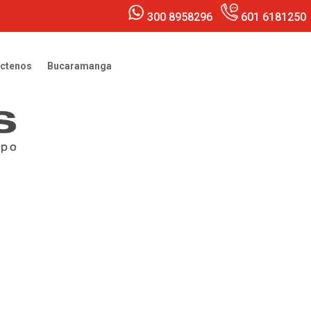
300 8958296
601 6181250
ctenos
Bucaramanga