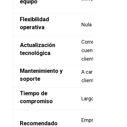
equipo
(o
Flexibilidad
Nula
Li
operativa
Corre por
Actualización
Li
cuenta del
tecnológica
co
cliente
Mantenimiento y
A cargo del
Pa
soporte
cliente
nu
Tiempo de
Me
Largo
compromiso
la
E
Empresas
Recomendado
co