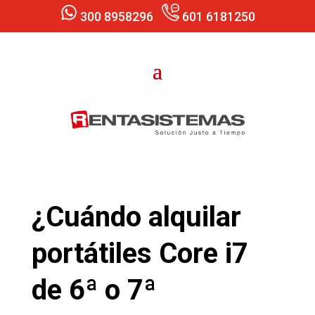
300 8958296
601 6181250
¿Cuándo alquilar
portátiles Core i7
de 6ª o 7ª