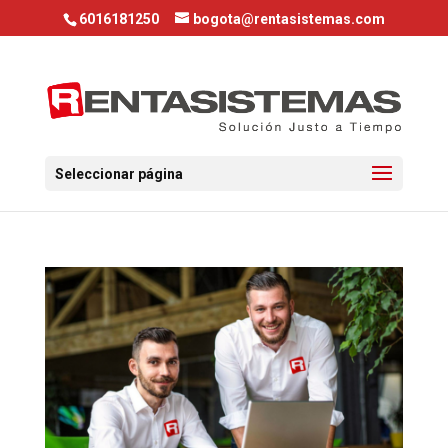
6016181250
bogota@rentasistemas.com
Seleccionar página