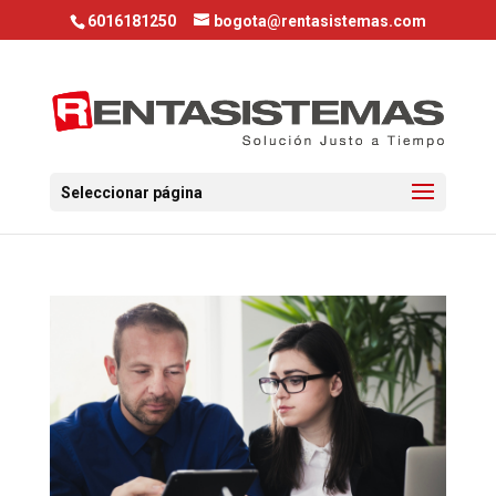
6016181250
bogota@rentasistemas.com
Seleccionar página