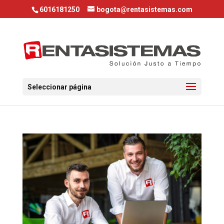
6016181250
bogota@rentasistemas.com
Seleccionar página