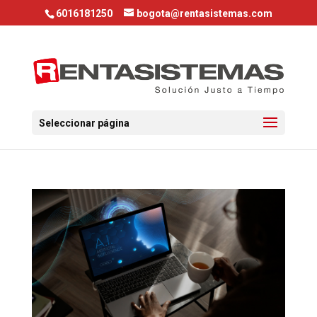
6016181250
bogota@rentasistemas.com
Seleccionar página