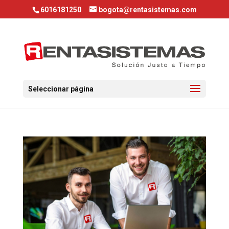
6016181250
bogota@rentasistemas.com
Seleccionar página