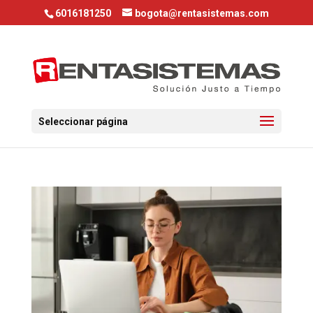
6016181250
bogota@rentasistemas.com
Seleccionar página